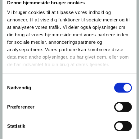
gode rammer
Denne hjemmeside bruger cookies
Et godt måltid smager endnu bedre, når
Vi bruger cookies til at tilpasse vores indhold og
det deles med andre. Derfor inviterer vi til
annoncer, til at vise dig funktioner til sociale medier og til
at analysere vores trafik. Vi deler også oplysninger om
fællesspisning i kirken, hvor der er tid til
din brug af vores hjemmeside med vores partnere inden
både mad, samtale og fællesskab.
for sociale medier, annonceringspartnere og
analysepartnere. Vores partnere kan kombinere disse
Vi mødes omkring bordet, nyder et måltid
data med andre oplysninger, du har givet dem, eller som
og deler et par hyggelige timer sammen.
de har indsamlet fra din brug af deres tjenester.
Fællesspisningen er åben for alle – børn,
unge, voksne og ældre – og er en oplagt
S
Nødvendig
a
mulighed for at lære hinanden bedre at
m
kende på tværs af generationer.
t
Præferencer
y
Prisen er til at betale, og alle kan være
k
med.
k
Statistik
e
Info om kommende arrangementer er på