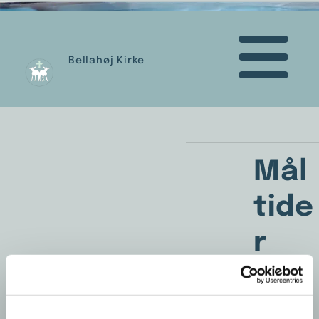
Bellahøj Kirke
Mål
tide
r
Fællesspisning i kirken – mad og samvær i