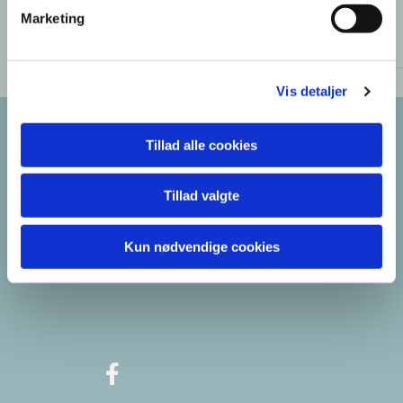
v
Marketing
vej
a
l
g
Vis detaljer
Frederikssundsvej 125A
Tillad alle cookies
2700 Brønshøj
cvr nr: 34683921
Tillad valgte
Kontakt os
38
28 55 58
Kun nødvendige cookies
bellahoej-utterslev.sogn@km.dk