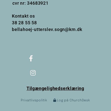
cvr nr: 34683921
Kontakt os
38
28 55 58
bellahoej-utterslev.sogn@km.dk
Tilgængelighedserklæring
Privatlivspolitik
Log på ChurchDesk