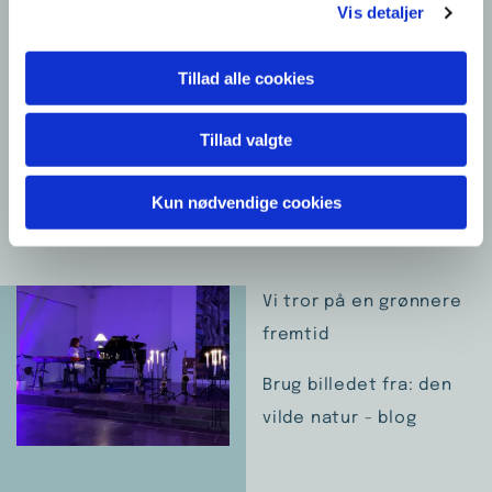
Vis detaljer
lade sig omslutte af noget større.
Her er ingen travlhed, kun ro – et åndehul, hvor
Tillad alle cookies
man kan lytte, mærke og være til stede, når
musikken folder sig ud og finder ind til hjertet.
Tillad valgte
Læs mere
Kun nødvendige cookies
Vi tror på en grønnere
fremtid
Brug billedet fra: den
vilde natur - blog