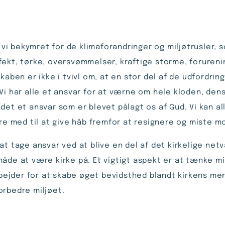
 bekymret for de kli­maforandringer og miljøtrusler, som
ekt, tørke, oversvøm­melser, kraftige storme, foru­ren
en er ikke i tvivl om, at en stor del af de udfordring
 Vi har alle et ansvar for at værne om hele kloden, den
 det et ansvar som er blevet pålagt os af Gud. Vi kan al
ære med til at give håb fremfor at resignere og miste m
at tage ansvar ved at blive en del af det kirkelige net
åde at være kirke på. Et vigtigt aspekt er at tænke mil
arbejder for at skabe øget bevidsthed blandt kirkens m
orbedre miljøet.