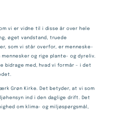
 vi er vidne til i disse år over hele
ing, øget vandstand, truede
er, som vi står overfor, er menneske­
s mennesker og rige plante- og dyreliv.
le bidrage med, hvad vi formår – i det
odet.
værk Grøn Kirke. Det betyder, at vi som
jøhensyn ind i den daglige drift. Det
enighed om klima- og miljøspørgsmål,