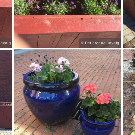
udvalg
© Det grønne udvalg