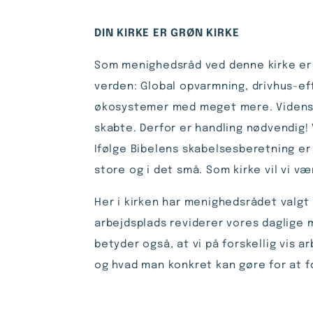
DIN KIRKE ER GRØN KIRKE
Som menighedsråd ved denne kirke er vi
verden: Global opvarmning, drivhus-eff
økosystemer med meget mere. Videnskab
skabte. Derfor er handling nødven­dig!
Ifølge Bibel­ens skabelsesberetning er
store og i det små. Som kirke vil vi v
Her i kirken har menighedsrådet valgt 
arbejdsplads reviderer vores daglige m
betyder også, at vi på forskellig vis 
og hvad man konkret kan gøre for at f