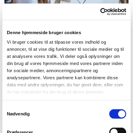
Denne hjemmeside bruger cookies
Vi bruger cookies til at tilpasse vores indhold og
Datoer:
annoncer, til at vise dig funktioner til sociale medier og til
at analysere vores trafik. Vi deler også oplysninger om
din brug af vores hjemmeside med vores partnere inden
for sociale medier, annonceringspartnere og
2026: Fredag 15. maj og lørdag 16. maj
analysepartnere. Vores partnere kan kombinere disse
data med andre oplysninger, du har givet dem, eller som
2027: Fredag 7. maj og lørdag 8. maj
de har indsamlet fra din brug af deres tjenester.
S
Nødvendig
a
Hvem kan blive
m
konfirmeret
t
Præferencer