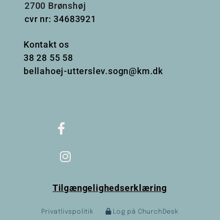
2700 Brønshøj
cvr nr: 34683921
Kontakt os
38
28 55 58
bellahoej-utterslev.sogn@km.dk
Tilgængelighedserklæring
Privatlivspolitik
Log på ChurchDesk