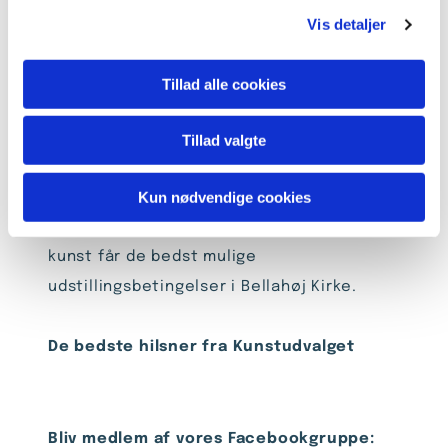
g
Kunstfbgruppen, på kirkens hjemmeside og
Vis detaljer
med fysiske opslag i kirken.
Der kan i din udstillingsperiode forekomme
Tillad alle cookies
sideløbende udstillinger.
Tillad valgte
Er du i tvivl om noget eller har brug for
Kun nødvendige cookies
sparring står Kunstudvalget til rådighed og
vi vil gøre vores bedste for, at du og din
kunst får de bedst mulige
udstillingsbetingelser i Bellahøj Kirke.
De bedste hilsner fra Kunstudvalget
Bliv medlem af vores Facebookgruppe: