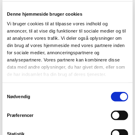
have mistet én man holdt af. At dele sin
sorg med andre giver nyt mod på livet og
Denne hjemmeside bruger cookies
letter smerten ved tabet.
Vi bruger cookies til at tilpasse vores indhold og
annoncer, til at vise dig funktioner til sociale medier og til
at analysere vores trafik. Vi deler også oplysninger om
At få talt om din sorg, enten i en
din brug af vores hjemmeside med vores partnere inden
sorggruppe eller gennem samtaler, er for
for sociale medier, annonceringspartnere og
analysepartnere. Vores partnere kan kombinere disse
dig der lige har mistet.
data med andre oplysninger, du har givet dem, eller som
Men sorggruppen/sorgsamtaler er også
de har indsamlet fra din brug af deres tjenester.
for dig med gamle tab og for dig med
forlængede sorgreaktioner.
S
Nødvendig
a
Det er gratis at få en samtale eller at
m
deltage i sorggruppen
t
Præferencer
y
for dig der bor i sognet
k
for dig der er pårørende til én der er
k
Statistik