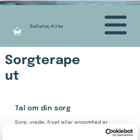
Bellahøj Kirke
Sorgterape
ut
Tal om din sorg
Sorg, vrede, frygt eller ensomhed er
følelser der er svære at tale om efter at