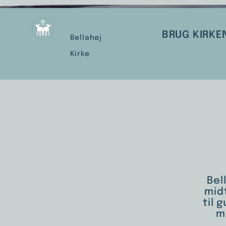
BRUG KIRKE
Bellahøj
Kirke
Bel
mid
til 
m