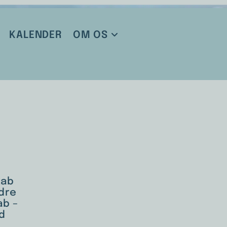
KALENDER
OM OS
kab
ldre
ab –
d