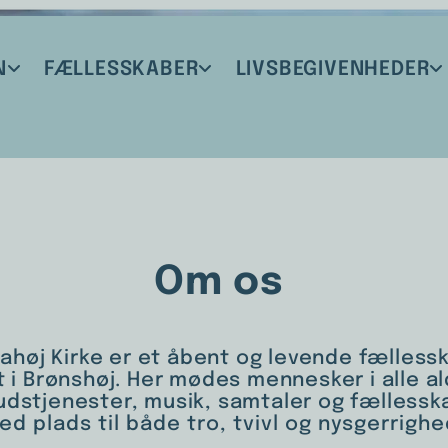
N
FÆLLESSKABER
LIVSBEGIVENHEDER
Om os
lahøj Kirke er et åbent og levende fælless
t i Brønshøj. Her mødes mennesker i alle a
gudstjenester, musik, samtaler og fællessk
ed plads til både tro, tvivl og nysgerrighe