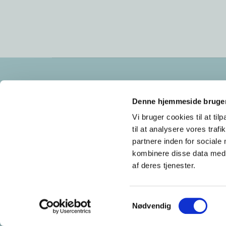
Frederikssundsvej 125A
2700 Brønshøj
Denne hjemmeside bruger
cvr nr: 34683921
Vi bruger cookies til at til
til at analysere vores tra
partnere inden for sociale
kombinere disse data med a
af deres tjenester.
S
Nødvendig
a
m