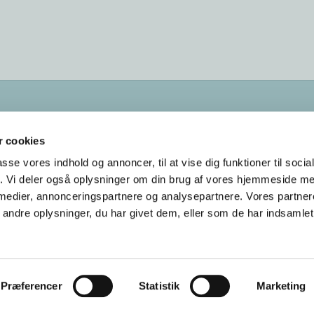
Kontakt os
38
28 55 58
 cookies
bellahoej-utterslev.sogn@km.dk
passe vores indhold og annoncer, til at vise dig funktioner til soci
fik. Vi deler også oplysninger om din brug af vores hjemmeside m
Tilgængelighedserklæring
 medier, annonceringspartnere og analysepartnere. Vores partne
ndre oplysninger, du har givet dem, eller som de har indsamlet 
Privatlivspolitik
Log på ChurchDesk
Præferencer
Statistik
Marketing