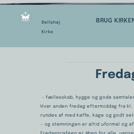
BRUG KIRKE
Bellahøj
Kirke
Freda
– fællesskab, hygge og gode samtale
Hver anden fredag eftermiddag fra kl. 
rundes af med kaffe, kage og godt se
– og stemningen er altid uformel og af
Fredagscaféen er åben for alle, uanse