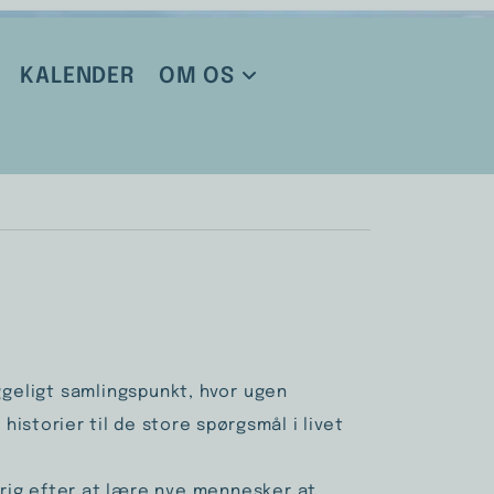
KALENDER
OM OS
ggeligt samlingspunkt, hvor ugen
historier til de store spørgsmål i livet
rig efter at lære nye mennesker at