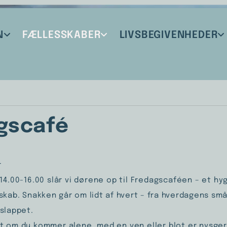
N
FÆLLESSKABER
LIVSBEGIVENHEDER
gscafé
r
14.00-16.00 slår vi dørene op til Fredagscaféen – et hy
lskab.
Snakken går om lidt af hvert – fra hverdagens små 
slappet.
t om du kommer alene, med en ven eller blot er nysger