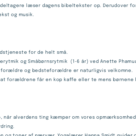
år deltagere læser dagens bibeltekster op. Derudover 
ekst og musik.
udstjeneste for de helt små.
erytmik og Småbørnsrytmik (1-6 år) ved Anette Phamuang
orældre og bedsteforældre er naturligvis velkomne.
il at forældrene får en kop kaffe eller te mens børnen
g ro, når alverdens ting kæmper om vores opmærksomhed,
dring.
on og toner af nærvær. Yogalærer Hanna Smidt guider o