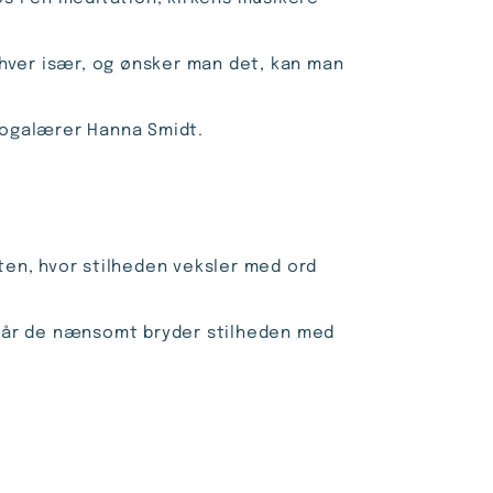
s hver især, og ønsker man det, kan man
yogalærer Hanna Smidt.
ften, hvor stilheden veksler med ord
, når de nænsomt bryder stilheden med