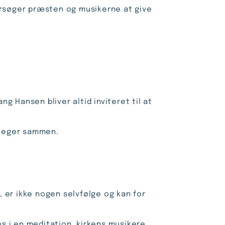
forsøger præsten og musikerne at give
 Hansen bliver altid inviteret til at
e leger sammen.
 er ikke nogen selvfølge og kan for
s i en meditation, kirkens musikere