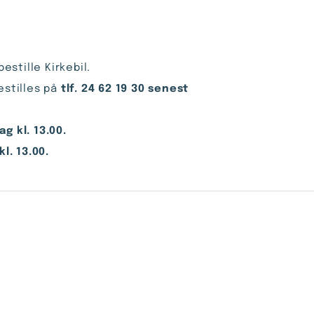
gangbesværede bestille Kirkebil.
estilles på
tlf. 24 62 19 30 senest
g kl. 13.00.
l. 13.00.