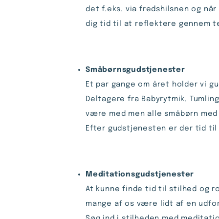
det f.eks. via fredshilsnen og n
dig tid til at reflektere gennem t
Småbørnsgudstjenester
Et par gange om året holder vi g
Deltagere fra Babyrytmik, Tumling
være med men alle småbørn med f
Efter gudstjenesten er der tid t
Meditationsgudstjenester
At kunne finde tid til stilhed o
mange af os være lidt af en udfor
Søg ind i stilheden med meditati