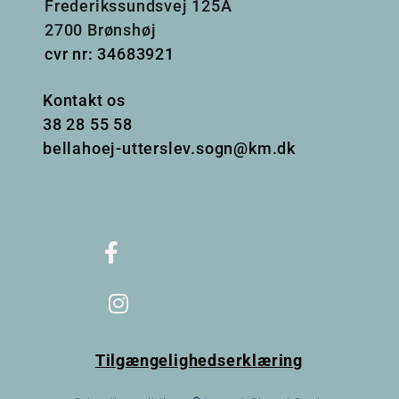
Frederikssundsvej 125A
2700 Brønshøj
cvr nr: 34683921
Kontakt os
38
28 55 58
bellahoej-utterslev.sogn@km.dk
Tilgængelighedserklæring