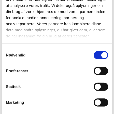
Under navnet Stilheden forener Merete det
at analysere vores trafik. Vi deler også oplysninger om
klassiske og det eksperimenterende i
din brug af vores hjemmeside med vores partnere inden
genren Dreamgaze.
for sociale medier, annonceringspartnere og
Med sig har hun sin producer, guitarist og
analysepartnere. Vores partnere kan kombinere disse
lydmager Oliver Hoiness + gæst (Sort Fugl).
data med andre oplysninger, du har givet dem, eller som
Sammen vil de skabe et lydunivers af
de har indsamlet fra din brug af deres tjenester.
elektriske og akustiske teksturer,
skræddersyet til åndelig ro og forstyrrelse.
S
Nødvendig
a
Aftenens program tager udgangspunkt i
m
værket Sort Fugl, og en ekstra gæst vil
t
Præferencer
muligvis blive præsenteret i løbet af
y
koncerten.
k
k
Statistik
Line up:
e
Merete Ørting Lahey – piano, vocals ,
v
Marketing
harpe
a
Oliver Hoiness – guitar, effects
l