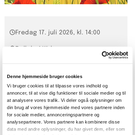
Fredag 17. juli 2026, kl. 14:00
Bellahøj Kirke,
Frederikssundsvej 125A, 2700
Brønshøj
Denne hjemmeside bruger cookies
Vi bruger cookies til at tilpasse vores indhold og
annoncer, til at vise dig funktioner til sociale medier og til
I sommermånederne juni, juli og august,
at analysere vores trafik. Vi deler også oplysninger om
mødes vi én gang om måneden
din brug af vores hjemmeside med vores partnere inden
for sociale medier, annonceringspartnere og
Så kom og nyd en afslappet eftermiddag
analysepartnere. Vores partnere kan kombinere disse
med kaffe, kage og hyggeligt samvær. Vi
data med andre oplysninger, du har givet dem, eller som
snakker om lidt af hvert, og der er altid