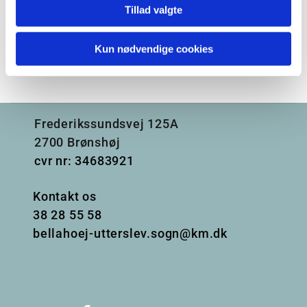
Tillad valgte
Kun nødvendige cookies
Frederikssundsvej 125A
2700 Brønshøj
cvr nr: 34683921
Kontakt os
38
28 55 58
bellahoej-utterslev.sogn@km.dk