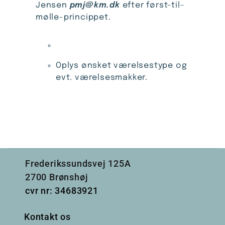
Jensen
pmj@km.dk
efter først-til-
mølle-princippet.
Oplys ønsket værelsestype og
evt. værelsesmakker.
Frederikssundsvej 125A
2700 Brønshøj
cvr nr: 34683921
Kontakt os