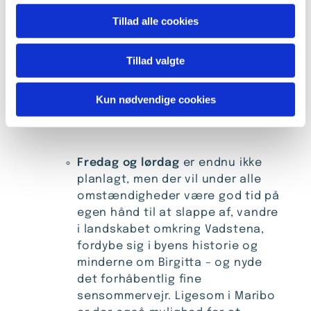
Torsdag
skal vi deltage i en guidet
Tillad alle cookies
pilgrimsvandring (4 km), som
Pilgrimscentrum arrangerer, og
Tillad valgte
bagefter går vi til
vespergudstjeneste i
Kun nødvendige cookies
Klosterkirken.
Fredag og lørdag
er endnu ikke
planlagt, men der vil under alle
omstændigheder være god tid på
egen hånd til at slappe af, vandre
i landskabet omkring Vadstena,
fordybe sig i byens historie og
minderne om Birgitta – og nyde
det forhåbentlig fine
sensommervejr. Ligesom i Maribo