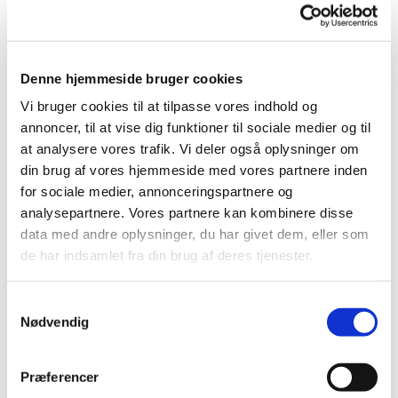
© Ard Jongsma
Denne hjemmeside bruger cookies
Søndag 9. august 2026, kl. 10:30
Vi bruger cookies til at tilpasse vores indhold og
annoncer, til at vise dig funktioner til sociale medier og til
Bellahøj Kirke,
at analysere vores trafik. Vi deler også oplysninger om
Frederikssundsvej 125A, 2700
din brug af vores hjemmeside med vores partnere inden
for sociale medier, annonceringspartnere og
Brønshøj
analysepartnere. Vores partnere kan kombinere disse
data med andre oplysninger, du har givet dem, eller som
Peter Møller Jensen
de har indsamlet fra din brug af deres tjenester.
S
Nødvendig
a
m
t
Præferencer
y