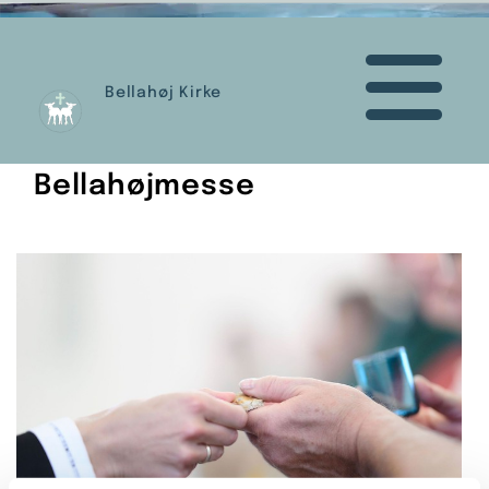
Bellahøj Kirke
Bellahøjmesse