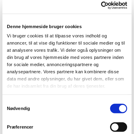
© Ard Jongsma
Denne hjemmeside bruger cookies
Søndag 26. juli 2026, kl. 10:30
Vi bruger cookies til at tilpasse vores indhold og
annoncer, til at vise dig funktioner til sociale medier og til
Bellahøj Kirke,
at analysere vores trafik. Vi deler også oplysninger om
Frederikssundsvej 125A, 2700
din brug af vores hjemmeside med vores partnere inden
for sociale medier, annonceringspartnere og
Brønshøj
analysepartnere. Vores partnere kan kombinere disse
data med andre oplysninger, du har givet dem, eller som
Louise Getreuer Miskow
de har indsamlet fra din brug af deres tjenester.
S
Nødvendig
a
m
t
Præferencer
y