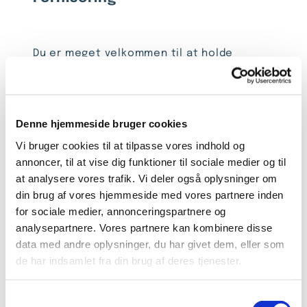
Du er meget velkommen til at holde
fernisering i udstillingsperioden. Dette kan
gøres på mange interessante måder.
Det skal passe ind med kirkens øvrige brug
Denne hjemmeside bruger cookies
af lokalerne, vi har erfaring med at
Vi bruger cookies til at tilpasse vores indhold og
ferniseringen fint kan afholdes i
annoncer, til at vise dig funktioner til sociale medier og til
forlængelse af kirkens øvrige aktiviteter.
at analysere vores trafik. Vi deler også oplysninger om
din brug af vores hjemmeside med vores partnere inden
Både det økonomiske og det praktiske ved
for sociale medier, annonceringspartnere og
feriniseringen står du selv for, du må
analysepartnere. Vores partnere kan kombinere disse
meget gerne låne kirkens køkken.
data med andre oplysninger, du har givet dem, eller som
de har indsamlet fra din brug af deres tjenester.
Op til din udstillingsperiode annonceres
S
din udstilling og eventuelle fernisering i