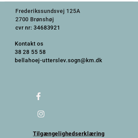
Frederikssundsvej 125A
2700 Brønshøj
cvr nr: 34683921
Kontakt os
38
28 55 58
bellahoej-utterslev.sogn@km.dk
Tilgængelighedserklæring