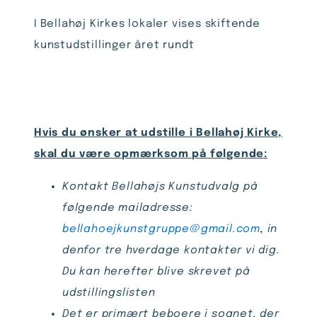
I Bellahøj Kirkes lokaler vises skiftende
kunstudstillinger året rundt
Hvis du ønsker at udstille i Bellahøj Kirke,
skal du være opmærksom på følgende:
Kontakt Bellahøjs Kunstudvalg på
følgende mailadresse:
bellahoejkunstgruppe@gmail.com
,
in
denfor tre hverdage kontakter vi dig.
Du kan herefter blive skrevet på
udstillingslisten
Det er primært beboere i sognet, der