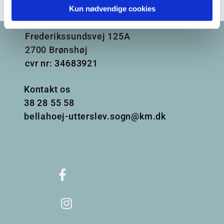
Kun nødvendige cookies
Frederikssundsvej 125A
2700 Brønshøj
cvr nr: 34683921
Kontakt os
38
28 55 58
bellahoej-utterslev.sogn@km.dk