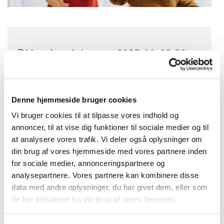
Mandag 4. januar 2027, kl. 09:30 -
10:15
Bellahøj Kirke,
Denne hjemmeside bruger cookies
Frederikssundsvej 125A, 2700
Vi bruger cookies til at tilpasse vores indhold og
Brønshøj
annoncer, til at vise dig funktioner til sociale medier og til
at analysere vores trafik. Vi deler også oplysninger om
din brug af vores hjemmeside med vores partnere inden
Anette Hansen
for sociale medier, annonceringspartnere og
analysepartnere. Vores partnere kan kombinere disse
data med andre oplysninger, du har givet dem, eller som
de har indsamlet fra din brug af deres tjenester.
Tumlingerytmik for dagplejere og
hjemmegående med børn i alderen 1 til 3 år,