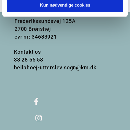
Kun nødvendige cookies
Frederikssundsvej 125A
2700 Brønshøj
cvr nr: 34683921
Kontakt os
38
28 55 58
bellahoej-utterslev.sogn@km.dk