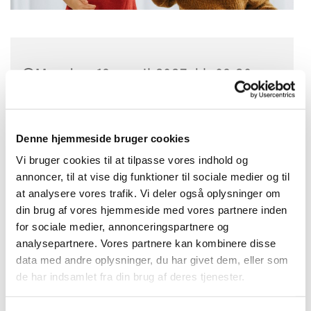
Mandag 19. april 2027, kl. 09:30 -
10:15
Bellahøj Kirke,
Denne hjemmeside bruger cookies
Frederikssundsvej 125A, 2700
Vi bruger cookies til at tilpasse vores indhold og
Brønshøj
annoncer, til at vise dig funktioner til sociale medier og til
at analysere vores trafik. Vi deler også oplysninger om
din brug af vores hjemmeside med vores partnere inden
Anette Hansen
for sociale medier, annonceringspartnere og
analysepartnere. Vores partnere kan kombinere disse
data med andre oplysninger, du har givet dem, eller som
de har indsamlet fra din brug af deres tjenester.
Tumlingerytmik for dagplejere og
hjemmegående med børn i alderen 1 til 3 år,