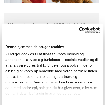
Mandag 1. marts 2027, kl. 09:30 -
10:15
Bellahøj Kirke,
Denne hjemmeside bruger cookies
Frederikssundsvej 125A, 2700
Vi bruger cookies til at tilpasse vores indhold og
Brønshøj
annoncer, til at vise dig funktioner til sociale medier og til
at analysere vores trafik. Vi deler også oplysninger om
din brug af vores hjemmeside med vores partnere inden
Anette Hansen
for sociale medier, annonceringspartnere og
analysepartnere. Vores partnere kan kombinere disse
data med andre oplysninger, du har givet dem, eller som
de har indsamlet fra din brug af deres tjenester.
Tumlingerytmik for dagplejere og
hjemmegående med børn i alderen 1 til 3 år,