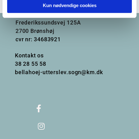
Kun nødvendige cookies
Frederikssundsvej 125A
2700 Brønshøj
cvr nr: 34683921
Kontakt os
38
28 55 58
bellahoej-utterslev.sogn@km.dk