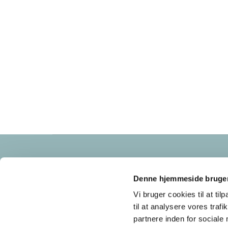
Frederikssundsvej 125A
2700 Brønshøj
Denne hjemmeside bruger
cvr nr: 34683921
Vi bruger cookies til at til
til at analysere vores tra
partnere inden for sociale