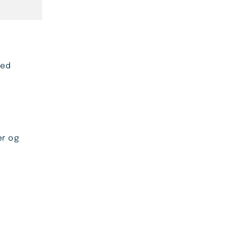
med
er og