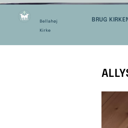
BRUG KIRKE
Bellahøj
Kirke
ALLY