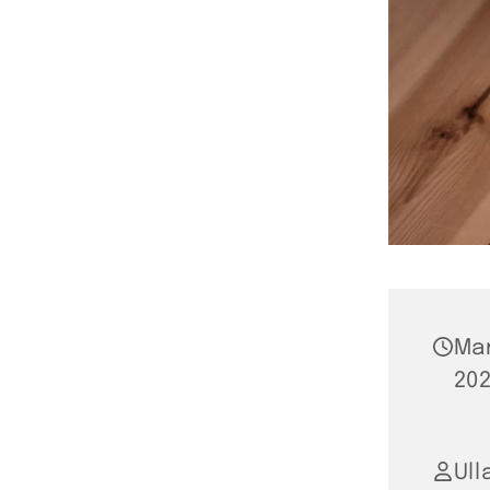
Ma
202
Ul