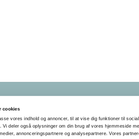
Kontakt os
38
28 55 58
 cookies
bellahoej-utterslev.sogn@km.dk
passe vores indhold og annoncer, til at vise dig funktioner til soci
fik. Vi deler også oplysninger om din brug af vores hjemmeside m
Tilgængelighedserklæring
 medier, annonceringspartnere og analysepartnere. Vores partne