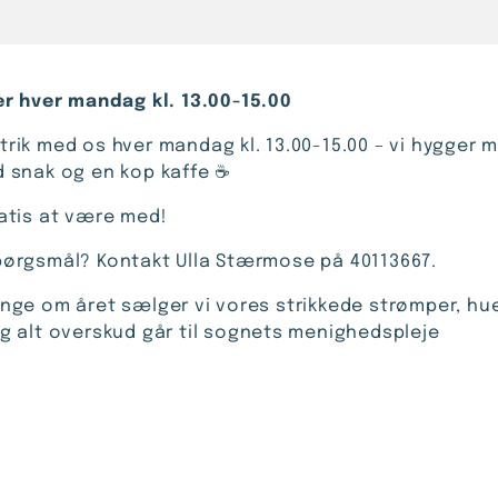
ker hver mandag kl. 13.00-15.00
trik med os hver mandag kl. 13.00-15.00 – vi hygger 
d snak og en kop kaffe ☕️
ratis at være med!
pørgsmål? Kontakt Ulla Stærmose på 40113667.
ange om året sælger vi vores strikkede strømper, hu
og alt overskud går til sognets menighedspleje