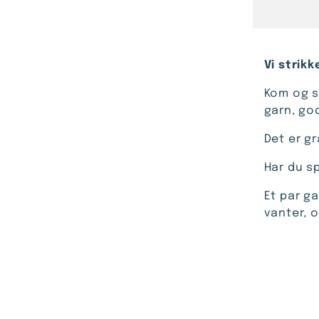
Vi strik
Kom og s
garn, go
Det er g
Har du s
Et par g
vanter, 