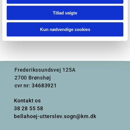
Tillad valgte
Kun nødvendige cookies
Frederikssundsvej 125A
2700 Brønshøj
cvr nr: 34683921
Kontakt os
38
28 55 58
bellahoej-utterslev.sogn@km.dk