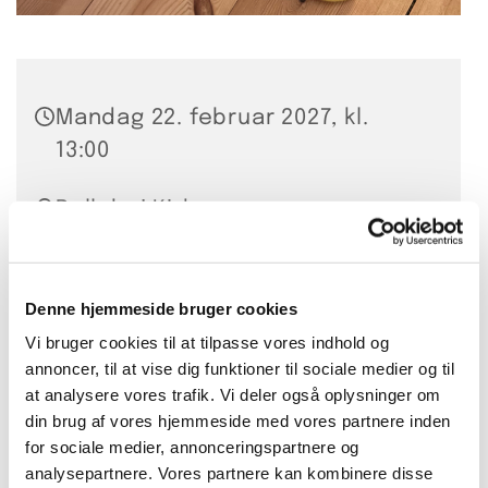
Mandag 22. februar 2027, kl.
13:00
Bellahøj Kirke,
Frederikssundsvej 125A, 2700
Brønshøj
Denne hjemmeside bruger cookies
Ulla Stærmose
Vi bruger cookies til at tilpasse vores indhold og
annoncer, til at vise dig funktioner til sociale medier og til
at analysere vores trafik. Vi deler også oplysninger om
din brug af vores hjemmeside med vores partnere inden
for sociale medier, annonceringspartnere og
Vi strikker hver mandag kl. 13.00-15.00
analysepartnere. Vores partnere kan kombinere disse