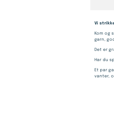
Vi strik
Kom og s
garn, go
Det er g
Har du s
Et par g
vanter, 