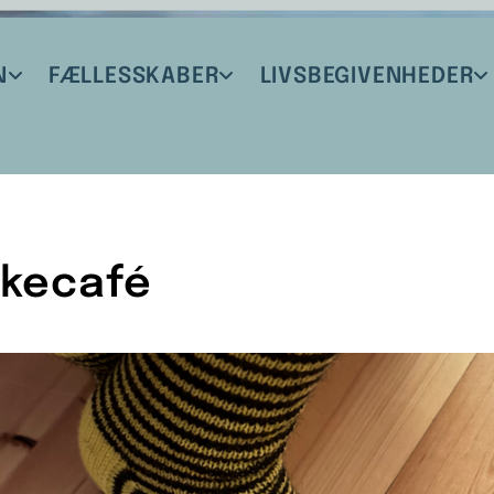
N
FÆLLESSKABER
LIVSBEGIVENHEDER
kkecafé