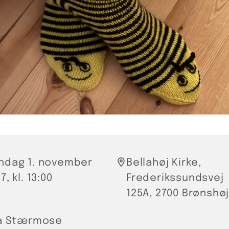
ndag 1. november
Bellahøj Kirke,
7, kl. 13:00
Frederikssundsvej
125A, 2700 Brønshø
la Stærmose