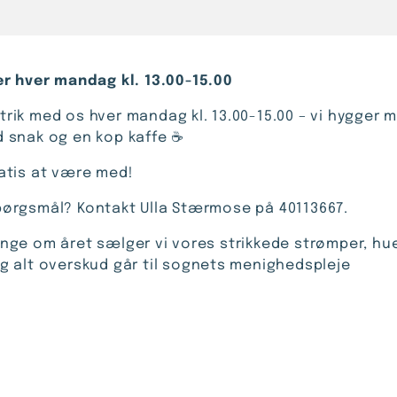
ker hver mandag kl. 13.00-15.00
trik med os hver mandag kl. 13.00-15.00 – vi hygger 
d snak og en kop kaffe ☕️
ratis at være med!
pørgsmål? Kontakt Ulla Stærmose på 40113667.
ange om året sælger vi vores strikkede strømper, hu
og alt overskud går til sognets menighedspleje