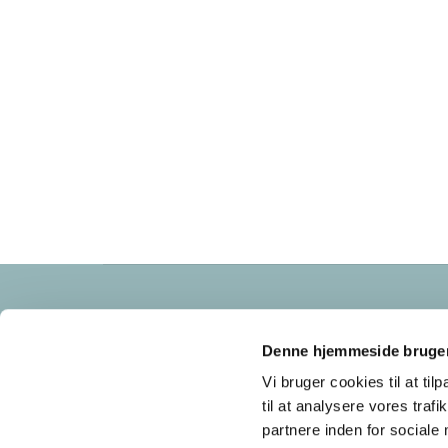
Frederikssundsvej 125A
2700 Brønshøj
Denne hjemmeside bruger
cvr nr: 34683921
Vi bruger cookies til at til
til at analysere vores tra
partnere inden for sociale