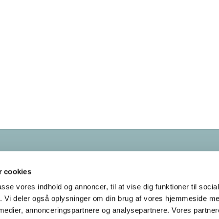
Kontakt os
38
28 55 58
 cookies
bellahoej-utterslev.sogn@km.dk
passe vores indhold og annoncer, til at vise dig funktioner til soci
fik. Vi deler også oplysninger om din brug af vores hjemmeside m
Tilgængelighedserklæring
 medier, annonceringspartnere og analysepartnere. Vores partne