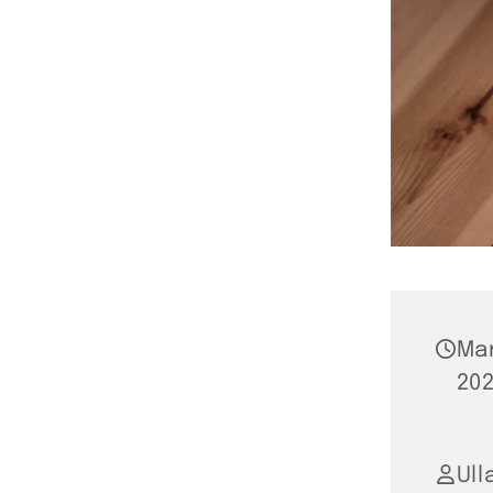
Ma
202
Ul