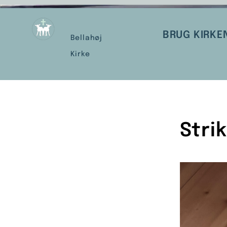
BRUG KIRKE
Bellahøj
Kirke
Stri