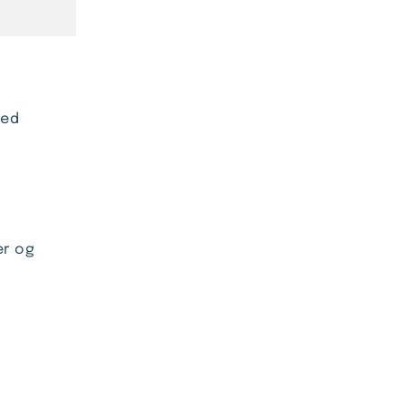
med
er og