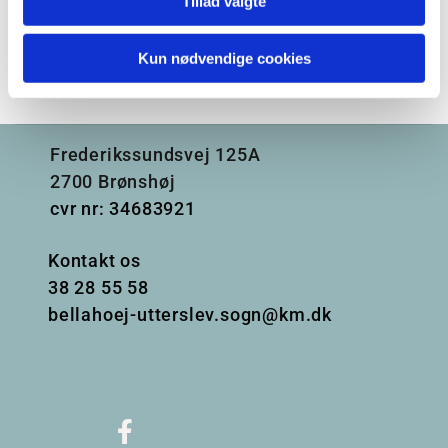
Tillad valgte
Kun nødvendige cookies
Frederikssundsvej 125A
2700 Brønshøj
cvr nr: 34683921
Kontakt os
38
28 55 58
bellahoej-utterslev.sogn@km.dk