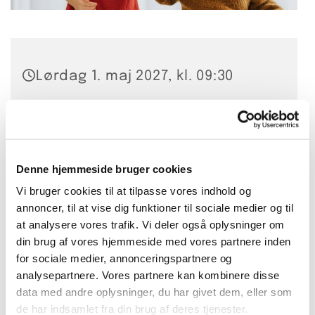
Lørdag 1. maj 2027, kl. 09:30
Bellahøj Kirke,
Frederikssundsvej 125A, 2700
Brønshøj
Denne hjemmeside bruger cookies
Vi bruger cookies til at tilpasse vores indhold og
Anette Hansen
annoncer, til at vise dig funktioner til sociale medier og til
at analysere vores trafik. Vi deler også oplysninger om
din brug af vores hjemmeside med vores partnere inden
for sociale medier, annonceringspartnere og
Småbørnsrytmik er for alle 1til 6 årige
analysepartnere. Vores partnere kan kombinere disse
sammen med en voksen.
data med andre oplysninger, du har givet dem, eller som
de har indsamlet fra din brug af deres tjenester.
Hvor og hvornår: Lørdage kl. 9:30 for 1 til 3