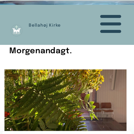
Bellahøj Kirke
Morgenandagt.