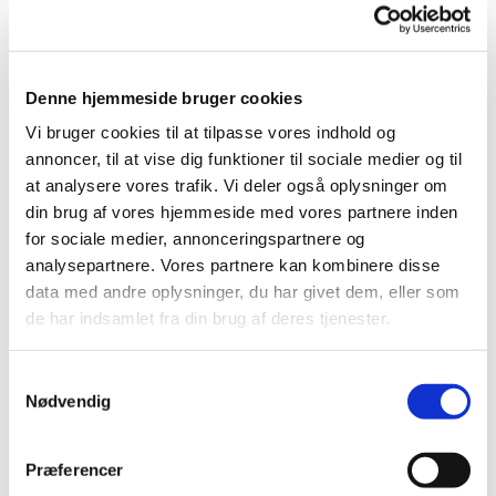
© Tina Christensen
Denne hjemmeside bruger cookies
Tirsdag 25. august 2026, kl. 08:30
Vi bruger cookies til at tilpasse vores indhold og
annoncer, til at vise dig funktioner til sociale medier og til
Bellahøj Kirke,
at analysere vores trafik. Vi deler også oplysninger om
Frederikssundsvej 125A, 2700
din brug af vores hjemmeside med vores partnere inden
for sociale medier, annonceringspartnere og
Brønshøj
analysepartnere. Vores partnere kan kombinere disse
data med andre oplysninger, du har givet dem, eller som
Peter Møller Jensen
de har indsamlet fra din brug af deres tjenester.
S
Nødvendig
a
m
t
Præferencer
y