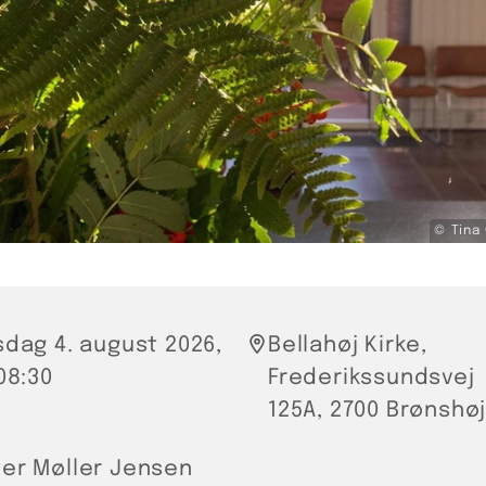
© Tina
sdag 4. august 2026,
Bellahøj Kirke,
 08:30
Frederikssundsvej
125A, 2700 Brønshø
er Møller Jensen