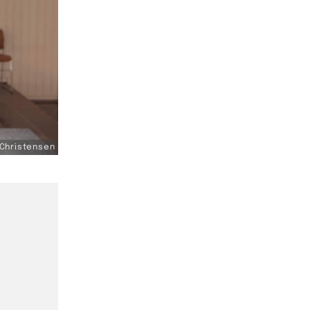
 Christensen
j