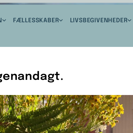
N
FÆLLESSKABER
LIVSBEGIVENHEDER
genandagt.