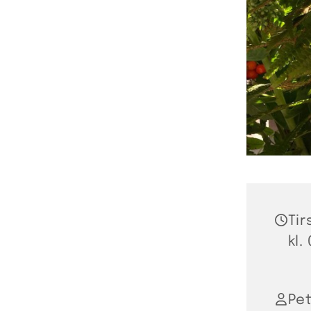
Tir
kl.
Pet