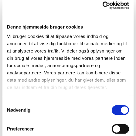
© Tina Christensen
Denne hjemmeside bruger cookies
Tirsdag 25. maj 2027, kl. 08:30
Vi bruger cookies til at tilpasse vores indhold og
annoncer, til at vise dig funktioner til sociale medier og til
Bellahøj Kirke,
at analysere vores trafik. Vi deler også oplysninger om
Frederikssundsvej 125A, 2700
din brug af vores hjemmeside med vores partnere inden
for sociale medier, annonceringspartnere og
Brønshøj
analysepartnere. Vores partnere kan kombinere disse
data med andre oplysninger, du har givet dem, eller som
Peter Møller Jensen
de har indsamlet fra din brug af deres tjenester.
S
Nødvendig
a
m
t
Præferencer
y