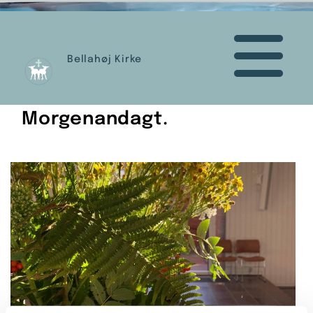
Bellahøj Kirke
Morgenandagt.