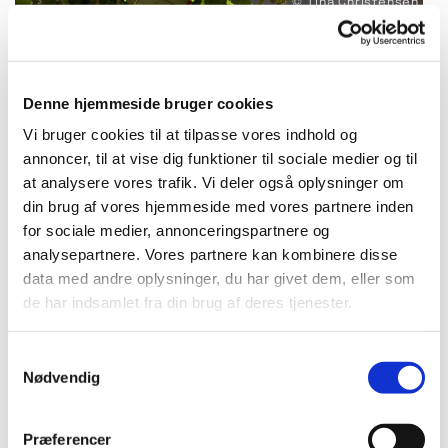
© Tina Christensen
Denne hjemmeside bruger cookies
Tirsdag 29. december 2026, kl.
Vi bruger cookies til at tilpasse vores indhold og
08:30
annoncer, til at vise dig funktioner til sociale medier og til
at analysere vores trafik. Vi deler også oplysninger om
Bellahøj Kirke,
din brug af vores hjemmeside med vores partnere inden
Frederikssundsvej 125A, 2700
for sociale medier, annonceringspartnere og
Brønshøj
analysepartnere. Vores partnere kan kombinere disse
data med andre oplysninger, du har givet dem, eller som
de har indsamlet fra din brug af deres tjenester.
Peter Møller Jensen
S
Nødvendig
a
m
t
Præferencer