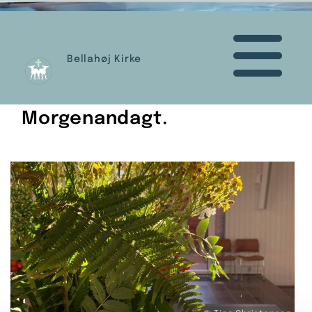
Bellahøj Kirke
Morgenandagt.