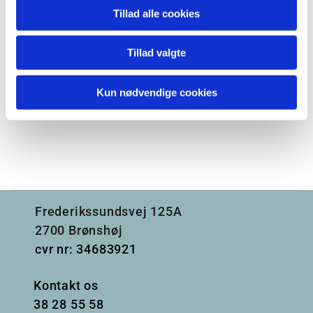
Tillad alle cookies
Tillad valgte
Kun nødvendige cookies
Frederikssundsvej 125A
2700 Brønshøj
cvr nr: 34683921
Kontakt os
38
28 55 58