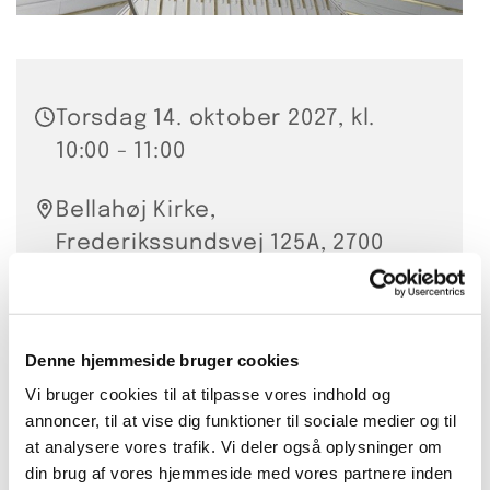
Torsdag 14. oktober 2027, kl.
10:00 - 11:00
Bellahøj Kirke,
Frederikssundsvej 125A, 2700
Brønshøj
Hanna Smidt
Denne hjemmeside bruger cookies
20 kr. per gang eller 200 kr. for
Vi bruger cookies til at tilpasse vores indhold og
annoncer, til at vise dig funktioner til sociale medier og til
10 lektioner
at analysere vores trafik. Vi deler også oplysninger om
din brug af vores hjemmeside med vores partnere inden