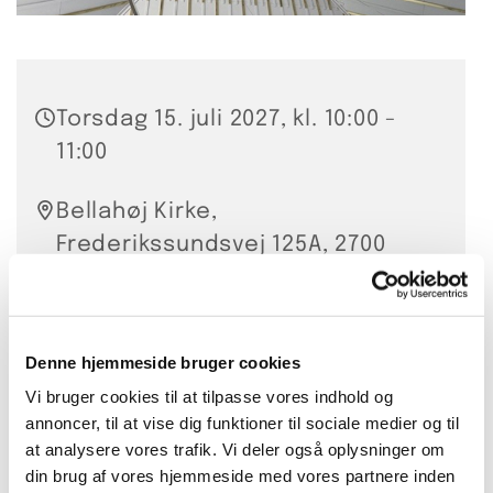
Torsdag 15. juli 2027, kl. 10:00 -
11:00
Bellahøj Kirke,
Frederikssundsvej 125A, 2700
Brønshøj
Hanna Smidt
Denne hjemmeside bruger cookies
20 kr. per gang eller 200 kr. for
Vi bruger cookies til at tilpasse vores indhold og
annoncer, til at vise dig funktioner til sociale medier og til
10 lektioner
at analysere vores trafik. Vi deler også oplysninger om
din brug af vores hjemmeside med vores partnere inden