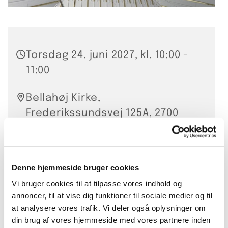
Torsdag 24. juni 2027, kl. 10:00 -
11:00
Bellahøj Kirke,
Frederikssundsvej 125A, 2700
Brønshøj
Hanna Smidt
Denne hjemmeside bruger cookies
20 kr. per gang eller 200 kr. for
Vi bruger cookies til at tilpasse vores indhold og
annoncer, til at vise dig funktioner til sociale medier og til
10 lektioner
at analysere vores trafik. Vi deler også oplysninger om
din brug af vores hjemmeside med vores partnere inden