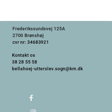
Frederikssundsvej 125A
2700 Brønshøj
cvr nr: 34683921
Kontakt os
38
28 55 58
bellahoej-utterslev.sogn@km.dk