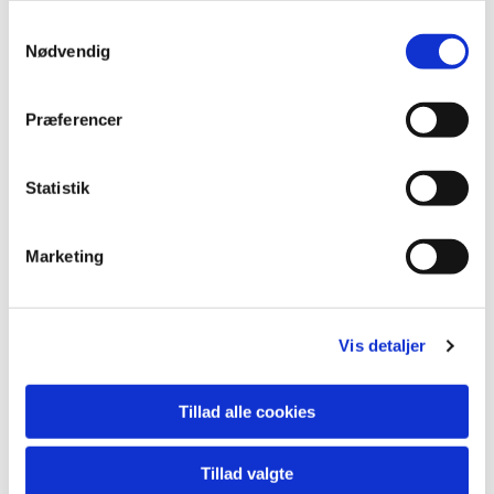
S
Nødvendig
a
m
t
Præferencer
y
k
k
Statistik
e
v
Marketing
a
l
g
Vis detaljer
Tillad alle cookies
Tillad valgte