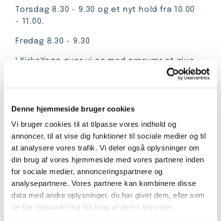
Torsdag 8.30 - 9.30 og et nyt hold fra 10.00
- 11.00.
Fredag 8.30 - 9.30
I KirkeYoga øver vi os med nærvær at give
krop og sind en oplevelse af at være til
stede her og nu og finde ro. Det er det,
mange kalder bøn. KirkeYoga er en form for
bøn.
Denne hjemmeside bruger cookies
Vi bruger cookies til at tilpasse vores indhold og
Der er begrænsede pladser, så derfor
annoncer, til at vise dig funktioner til sociale medier og til
kræves tilmelding.
at analysere vores trafik. Vi deler også oplysninger om
Læs mere om KirkeYoga her
din brug af vores hjemmeside med vores partnere inden
for sociale medier, annonceringspartnere og
analysepartnere. Vores partnere kan kombinere disse
data med andre oplysninger, du har givet dem, eller som
de har indsamlet fra din brug af deres tjenester.