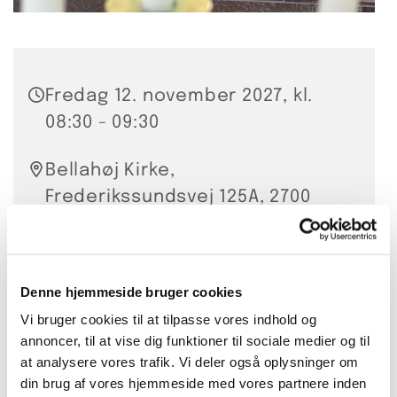
Fredag 12. november 2027, kl.
08:30 - 09:30
Bellahøj Kirke,
Frederikssundsvej 125A, 2700
Brønshøj
Hanna Smidt
Denne hjemmeside bruger cookies
20 kr. per gang eller 200 kr. for
Vi bruger cookies til at tilpasse vores indhold og
annoncer, til at vise dig funktioner til sociale medier og til
10 lektioner
at analysere vores trafik. Vi deler også oplysninger om
din brug af vores hjemmeside med vores partnere inden