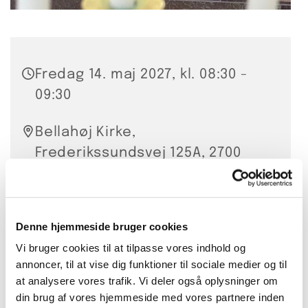
Fredag 14. maj 2027, kl. 08:30 -
09:30
Bellahøj Kirke,
Frederikssundsvej 125A, 2700
Brønshøj
Hanna Smidt
Denne hjemmeside bruger cookies
20 kr. per gang eller 200 kr. for
Vi bruger cookies til at tilpasse vores indhold og
annoncer, til at vise dig funktioner til sociale medier og til
10 lektioner
at analysere vores trafik. Vi deler også oplysninger om
din brug af vores hjemmeside med vores partnere inden