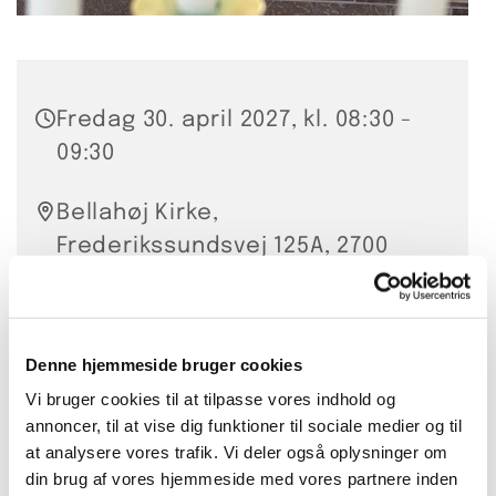
Fredag 30. april 2027, kl. 08:30 -
09:30
Bellahøj Kirke,
Frederikssundsvej 125A, 2700
Brønshøj
Hanna Smidt
Denne hjemmeside bruger cookies
20 kr. per gang eller 200 kr. for
Vi bruger cookies til at tilpasse vores indhold og
annoncer, til at vise dig funktioner til sociale medier og til
10 lektioner
at analysere vores trafik. Vi deler også oplysninger om
din brug af vores hjemmeside med vores partnere inden