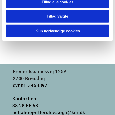
Tillad alle cookies
Tillad valgte
Kun nødvendige cookies
Frederikssundsvej 125A
2700 Brønshøj
cvr nr: 34683921
Kontakt os
38
28 55 58
bellahoej-utterslev.sogn@km.dk