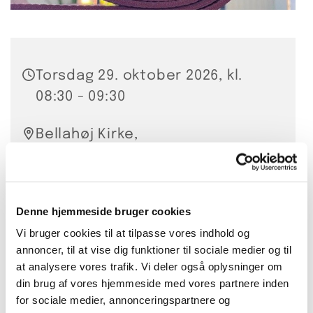
Torsdag 29. oktober 2026, kl.
08:30 - 09:30
Bellahøj Kirke,
Frederikssundsvej 125A, 2700
Brønshøj
Denne hjemmeside bruger cookies
Hanna Smidt
Vi bruger cookies til at tilpasse vores indhold og
annoncer, til at vise dig funktioner til sociale medier og til
20 kr. per gang
at analysere vores trafik. Vi deler også oplysninger om
din brug af vores hjemmeside med vores partnere inden
for sociale medier, annonceringspartnere og