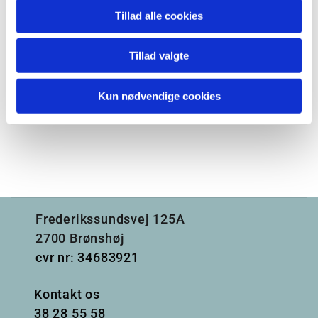
Tillad alle cookies
Tillad valgte
Kun nødvendige cookies
Frederikssundsvej 125A
2700 Brønshøj
cvr nr: 34683921
Kontakt os
38
28 55 58