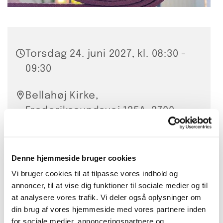
Torsdag 24. juni 2027, kl. 08:30 -
09:30
Bellahøj Kirke,
Frederikssundsvej 125A, 2700
Brønshøj
Hanna Smidt
Denne hjemmeside bruger cookies
Vi bruger cookies til at tilpasse vores indhold og
20 kr. per gang eller 200 kr. for
annoncer, til at vise dig funktioner til sociale medier og til
10 lektioner
at analysere vores trafik. Vi deler også oplysninger om
din brug af vores hjemmeside med vores partnere inden
for sociale medier, annonceringspartnere og