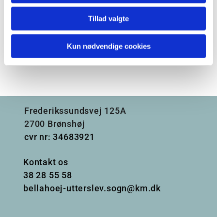
Tillad valgte
Kun nødvendige cookies
Frederikssundsvej 125A
2700 Brønshøj
cvr nr: 34683921
Kontakt os
38
28 55 58
bellahoej-utterslev.sogn@km.dk