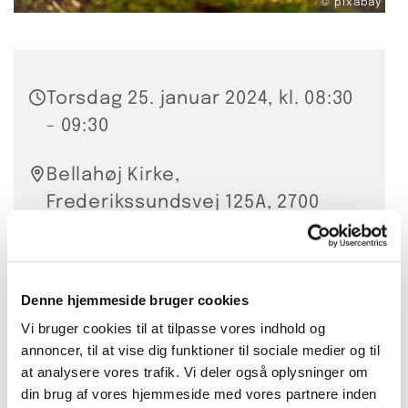
© pixabay
Torsdag 25. januar 2024, kl. 08:30
- 09:30
Bellahøj Kirke,
Frederikssundsvej 125A, 2700
Brønshøj
Hanna Smidt
Denne hjemmeside bruger cookies
20 kr. per gang eller 200 kr. for
Vi bruger cookies til at tilpasse vores indhold og
annoncer, til at vise dig funktioner til sociale medier og til
10 lektioner
at analysere vores trafik. Vi deler også oplysninger om
din brug af vores hjemmeside med vores partnere inden