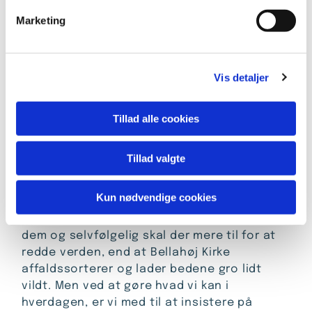
Vores udearealer plejes bæredygtigt
v
efter
Vild med Vilje
konceptet.
Marketing
a
l
Bellahøj Kirke vil også gerne hjælpe andre
g
til at tænke mere bæredygtigt.
Vis detaljer
Vi har sat kasser op til indsamling af
stearinstumper, briller, frimærker,
Tillad alle cookies
mobiltelefoner – ting vi måske ellers ville
smide væk, men som faktisk kan bruges til
gavn for f.eks. befolkninger i verdens
Tillad valgte
fattige områder.
Kun nødvendige cookies
Vi vil gerne sørge for at disse indsamlede
ting kommer steder hen, der gør brug af
dem og selvfølgelig skal der mere til for at
redde verden, end at Bellahøj Kirke
affaldssorterer og lader bedene gro lidt
vildt. Men ved at gøre hvad vi kan i
hverdagen, er vi med til at insistere på