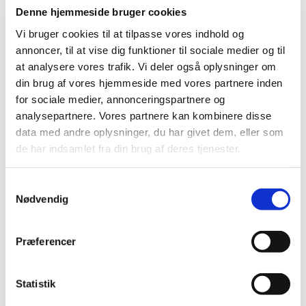
plads følelsen af ikke at slå til.
Denne hjemmeside bruger cookies
Vi bruger cookies til at tilpasse vores indhold og
Skammen kan være en stærk følelse i
annoncer, til at vise dig funktioner til sociale medier og til
forhold til klimakrisen, fordi mange føler, at
at analysere vores trafik. Vi deler også oplysninger om
de har et medansvar i en eller anden grad.
din brug af vores hjemmeside med vores partnere inden
Der er brug for håb i klimadepressionen. Vi
for sociale medier, annonceringspartnere og
bliver handlingslammede, hvis håbet er
analysepartnere. Vores partnere kan kombinere disse
ude, og netop derfor har vi brug for at
data med andre oplysninger, du har givet dem, eller som
holde fast i håbet.
de har indsamlet fra din brug af deres tjenester.
Ved at gøre hvad vi kan i hverdagen, er vi
S
med til at insistere på håbet om, at det er
Nødvendig
a
muligt at gøre fremtiden mere lys for vores
m
klode og fremtidige generationer
t
Præferencer
Som Grøn kirke, arbejder vi for en
y
bæredygtig udvikling i tanke, ord og
k
handling.
k
Statistik
e