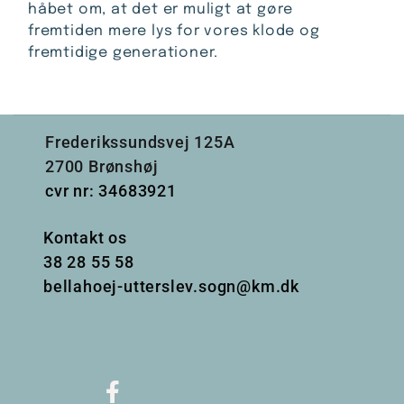
håbet om, at det er muligt at gøre
fremtiden mere lys for vores klode og
fremtidige generationer.
Frederikssundsvej 125A
2700 Brønshøj
cvr nr: 34683921
Kontakt os
38
28 55 58
bellahoej-utterslev.sogn@km.dk