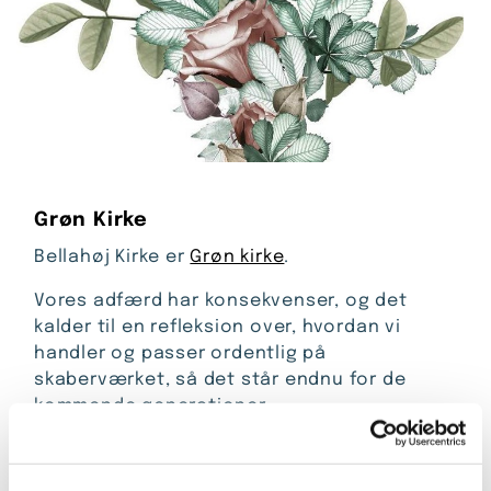
Grøn Kirke
Bellahøj Kirke er
Grøn kirke
.
Vores adfærd har konsekvenser, og det
kalder til en refleksion over, hvordan vi
handler og passer ordentlig på
skaberværket, så det står endnu for de
kommende generationer.
Det handler ikke om at moralisere eller om
gerningsretfærdighed men om at give