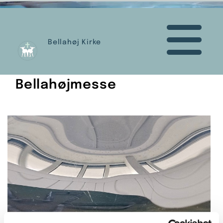
Bellahøj Kirke
Bellahøjmesse