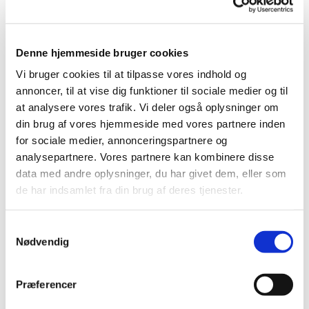
Denne hjemmeside bruger cookies
Søndag 12. december 2027, kl.
Vi bruger cookies til at tilpasse vores indhold og
annoncer, til at vise dig funktioner til sociale medier og til
10:30
at analysere vores trafik. Vi deler også oplysninger om
din brug af vores hjemmeside med vores partnere inden
Bellahøj Kirke,
for sociale medier, annonceringspartnere og
Frederikssundsvej 125A, 2700
analysepartnere. Vores partnere kan kombinere disse
Brønshøj
data med andre oplysninger, du har givet dem, eller som
de har indsamlet fra din brug af deres tjenester.
S
Nødvendig
a
m
t
Præferencer
y