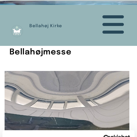
Bellahøj Kirke
Bellahøjmesse