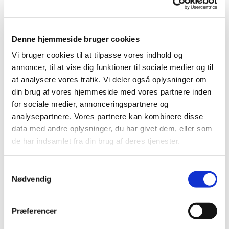
Denne hjemmeside bruger cookies
Søndag 21. november 2027, kl.
Vi bruger cookies til at tilpasse vores indhold og
annoncer, til at vise dig funktioner til sociale medier og til
10:30
at analysere vores trafik. Vi deler også oplysninger om
din brug af vores hjemmeside med vores partnere inden
Bellahøj Kirke,
for sociale medier, annonceringspartnere og
Frederikssundsvej 125A, 2700
analysepartnere. Vores partnere kan kombinere disse
Brønshøj
data med andre oplysninger, du har givet dem, eller som
de har indsamlet fra din brug af deres tjenester.
S
Nødvendig
a
m
t
Præferencer
y