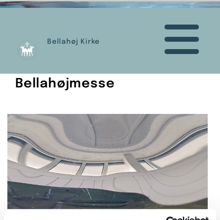
Bellahøj Kirke
Bellahøjmesse