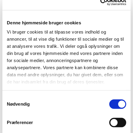
Denne hjemmeside bruger cookies
Søndag 12. september 2027, kl.
Vi bruger cookies til at tilpasse vores indhold og
annoncer, til at vise dig funktioner til sociale medier og til
10:30
at analysere vores trafik. Vi deler også oplysninger om
din brug af vores hjemmeside med vores partnere inden
Bellahøj Kirke,
for sociale medier, annonceringspartnere og
Frederikssundsvej 125A, 2700
analysepartnere. Vores partnere kan kombinere disse
Brønshøj
data med andre oplysninger, du har givet dem, eller som
de har indsamlet fra din brug af deres tjenester.
S
Nødvendig
a
m
t
Præferencer
y