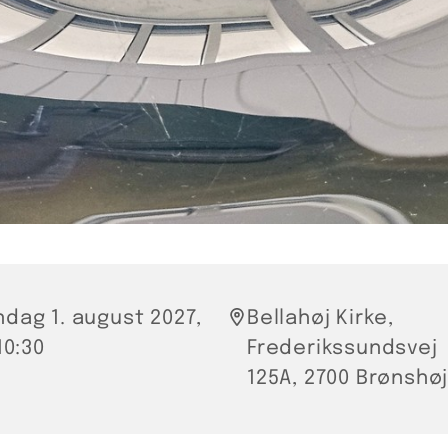
dag 1. august 2027,
Bellahøj Kirke,
 10:30
Frederikssundsvej
125A, 2700 Brønshø