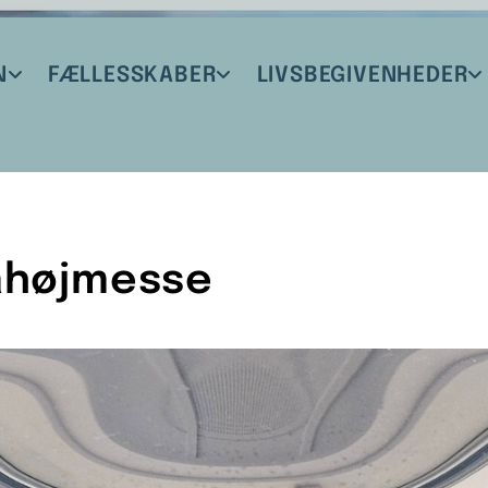
N
FÆLLESSKABER
LIVSBEGIVENHEDER
ahøjmesse