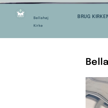
BRUG KIRKE
Bellahøj
Kirke
Bell