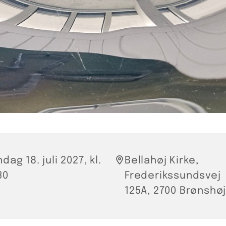
dag 18. juli 2027, kl.
Bellahøj Kirke,
30
Frederikssundsvej
125A, 2700 Brønshø