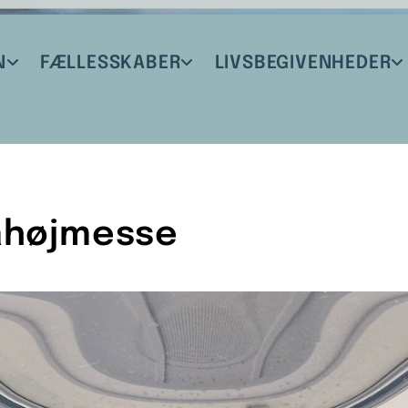
N
FÆLLESSKABER
LIVSBEGIVENHEDER
ahøjmesse