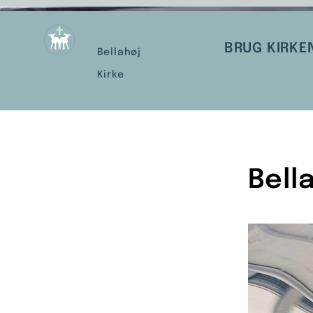
BRUG KIRKE
Bellahøj
Kirke
Bell