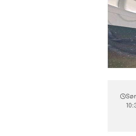
Søn
10: