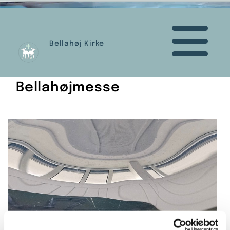
Bellahøj Kirke
Bellahøjmesse