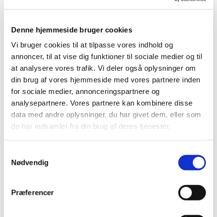
Denne hjemmeside bruger cookies
Vi bruger cookies til at tilpasse vores indhold og
Søndag 7. marts 2027, kl. 10:30
annoncer, til at vise dig funktioner til sociale medier og til
at analysere vores trafik. Vi deler også oplysninger om
Bellahøj Kirke,
din brug af vores hjemmeside med vores partnere inden
for sociale medier, annonceringspartnere og
Frederikssundsvej 125A, 2700
analysepartnere. Vores partnere kan kombinere disse
Brønshøj
data med andre oplysninger, du har givet dem, eller som
de har indsamlet fra din brug af deres tjenester.
S
Nødvendig
a
m
t
Præferencer
y
k