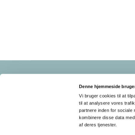
Frederikssundsvej 125A
2700 Brønshøj
Denne hjemmeside bruger
cvr nr: 34683921
Vi bruger cookies til at til
til at analysere vores tra
partnere inden for sociale
kombinere disse data med a
af deres tjenester.