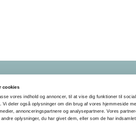
Kontakt os
38
28 55 58
 cookies
bellahoej-utterslev.sogn@km.dk
passe vores indhold og annoncer, til at vise dig funktioner til soci
fik. Vi deler også oplysninger om din brug af vores hjemmeside m
Tilgængelighedserklæring
 medier, annonceringspartnere og analysepartnere. Vores partne
ndre oplysninger, du har givet dem, eller som de har indsamlet 
Privatlivspolitik
Log på ChurchDesk