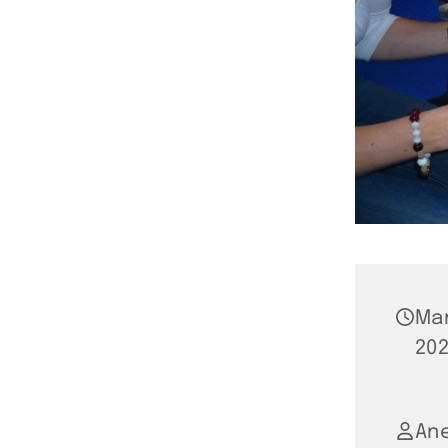
Ma
202
An