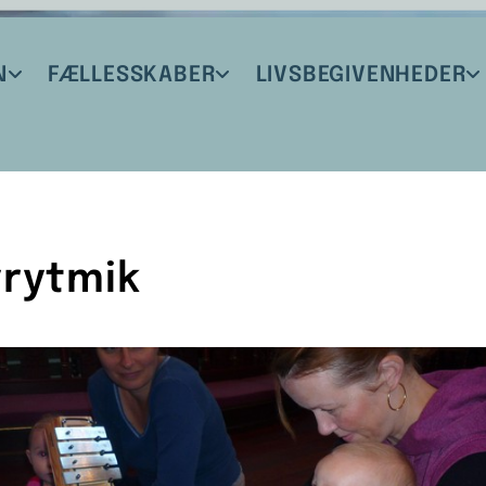
N
FÆLLESSKABER
LIVSBEGIVENHEDER
rytmik