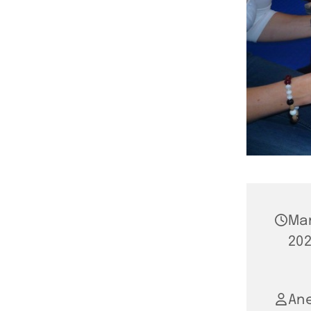
Ma
202
An