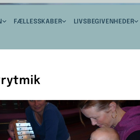
N
FÆLLESSKABER
LIVSBEGIVENHEDER
rytmik