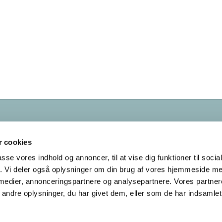
Kontakt os
38
28 55 58
 cookies
bellahoej-utterslev.sogn@km.dk
passe vores indhold og annoncer, til at vise dig funktioner til soci
fik. Vi deler også oplysninger om din brug af vores hjemmeside m
Tilgængelighedserklæring
 medier, annonceringspartnere og analysepartnere. Vores partne
ndre oplysninger, du har givet dem, eller som de har indsamlet 
Privatlivspolitik
Log på ChurchDesk