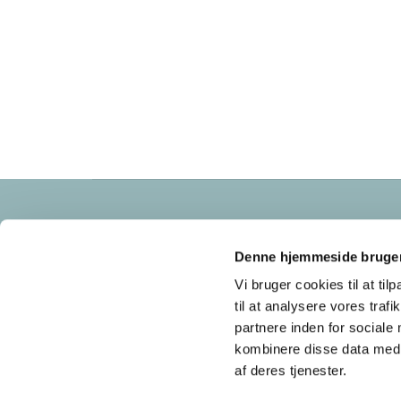
Frederikssundsvej 125A
2700 Brønshøj
Denne hjemmeside bruger
cvr nr: 34683921
Vi bruger cookies til at til
til at analysere vores tra
partnere inden for sociale
kombinere disse data med a
af deres tjenester.