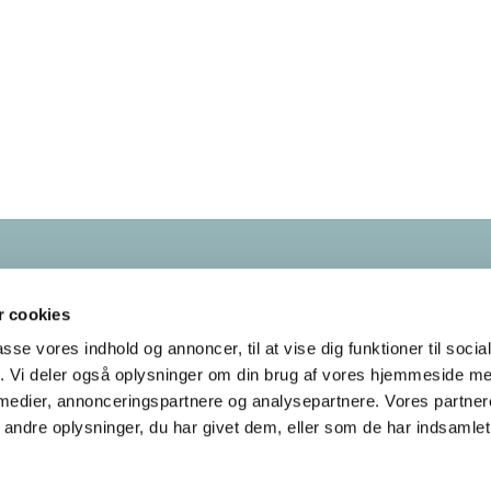
Kontakt os
38
28 55 58
 cookies
bellahoej-utterslev.sogn@km.dk
passe vores indhold og annoncer, til at vise dig funktioner til soci
fik. Vi deler også oplysninger om din brug af vores hjemmeside m
Tilgængelighedserklæring
 medier, annonceringspartnere og analysepartnere. Vores partne
ndre oplysninger, du har givet dem, eller som de har indsamlet 
Privatlivspolitik
Log på ChurchDesk