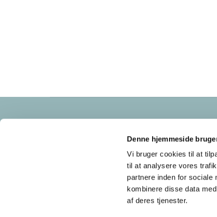
Frederikssundsvej 125A
2700 Brønshøj
Denne hjemmeside bruger
cvr nr: 34683921
Vi bruger cookies til at til
til at analysere vores tra
partnere inden for sociale
kombinere disse data med a
af deres tjenester.