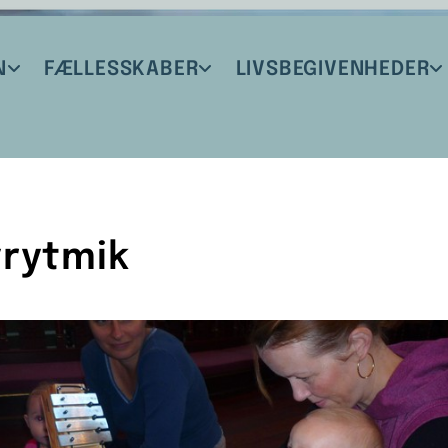
N
FÆLLESSKABER
LIVSBEGIVENHEDER
rytmik