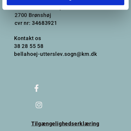
Frederikssundsvej 125A
2700 Brønshøj
cvr nr: 34683921
Kontakt os
38
28 55 58
bellahoej-utterslev.sogn@km.dk
Tilgængelighedserklæring