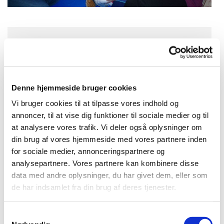
Mandag 8. november 2027, kl.
10:45 - 11:15
Denne hjemmeside bruger cookies
Bellahøj Kirke,
Vi bruger cookies til at tilpasse vores indhold og
Frederikssundsvej 125A, 2700
annoncer, til at vise dig funktioner til sociale medier og til
Brønshøj
at analysere vores trafik. Vi deler også oplysninger om
din brug af vores hjemmeside med vores partnere inden
for sociale medier, annonceringspartnere og
Anetrte Phamuang Hansen
analysepartnere. Vores partnere kan kombinere disse
data med andre oplysninger, du har givet dem, eller som
de har indsamlet fra din brug af deres tjenester.
Babyrytmik er for alle forældre med
S
babyer i alderen 0-12 måneder