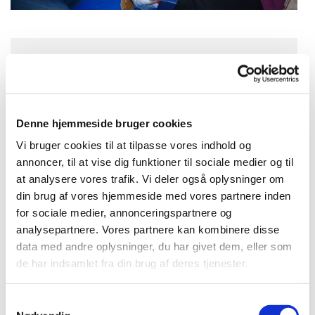
Mandag 27. september 2027, kl.
10:45 - 11:15
Denne hjemmeside bruger cookies
Bellahøj Kirke,
Vi bruger cookies til at tilpasse vores indhold og
Frederikssundsvej 125A, 2700
annoncer, til at vise dig funktioner til sociale medier og til
Brønshøj
at analysere vores trafik. Vi deler også oplysninger om
din brug af vores hjemmeside med vores partnere inden
for sociale medier, annonceringspartnere og
Anetrte Phamuang Hansen
analysepartnere. Vores partnere kan kombinere disse
data med andre oplysninger, du har givet dem, eller som
de har indsamlet fra din brug af deres tjenester.
Babyrytmik er for alle forældre med
S
babyer i alderen 0-12 måneder