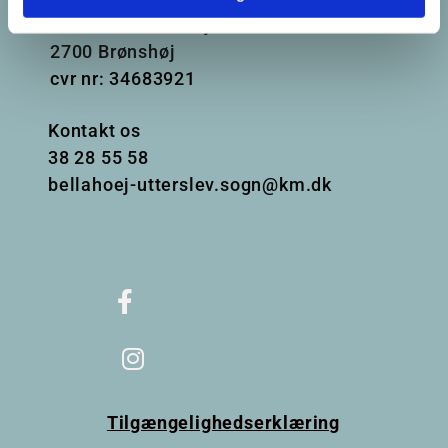
Frederikssundsvej 125A
2700 Brønshøj
cvr nr: 34683921
Kontakt os
38
28 55 58
bellahoej-utterslev.sogn@km.dk
Tilgængelighedserklæring